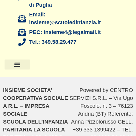
di Puglia
Email:
insieme@scuoledinfanzia.it
PEC: insieme4@legalmail.it
Tel.: 349.58.29.477
Pagina Principale
La Scuola di Titty
Il Nido di TItty
Amministrazione Trasparente
Privacy Policy
Cookie Policy
INSIEME SOCIETA’
Powered by CENTRO
COOPERATIVA SOCIALE
SERVIZI S.R.L. – Via Ugo
A R.L. – IMPRESA
Foscolo, n. 3 – 76123
SOCIALE
Andria (BT) Referente:
SCUOLA DELL’INFANZIA
Anna Pizzolorusso CELL.
PARITARIA LA SCUOLA
+39 333 1399422 – TEL.