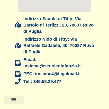
Indirizzo Scuola di Titty: Via
Bartolo di Terlizzi, 23, 70037 Ruvo
di Puglia
Indirizzo Nido di Titty: Via
Raffaele Gadaleta, 40, 70037 Ruvo
di Puglia
Email:
insieme@scuoledinfanzia.it
PEC: insieme4@legalmail.it
Tel.: 349.58.29.477
Pagina Principale
La Scuola di Titty
Il Nido di TItty
Amministrazione Trasparente
Privacy Policy
Cookie Policy