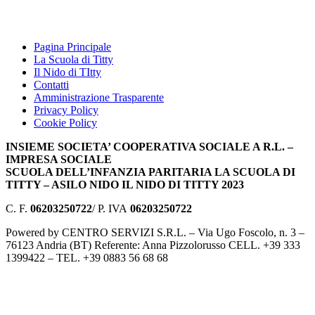
Pagina Principale
La Scuola di Titty
Il Nido di TItty
Contatti
Amministrazione Trasparente
Privacy Policy
Cookie Policy
INSIEME SOCIETA’ COOPERATIVA SOCIALE A R.L. –
IMPRESA SOCIALE
SCUOLA DELL’INFANZIA PARITARIA LA SCUOLA DI
TITTY – ASILO NIDO IL NIDO DI TITTY 2023
C. F.
06203250722
/ P. IVA
06203250722
Powered by CENTRO SERVIZI S.R.L. – Via Ugo Foscolo, n. 3 –
76123 Andria (BT) Referente: Anna Pizzolorusso CELL. +39 333
1399422 – TEL. +39 0883 56 68 68