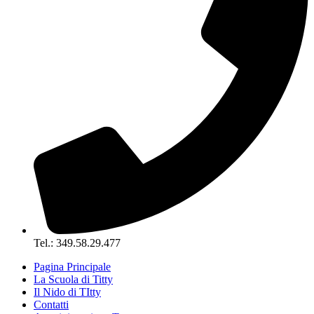
Tel.: 349.58.29.477
Pagina Principale
La Scuola di Titty
Il Nido di TItty
Contatti