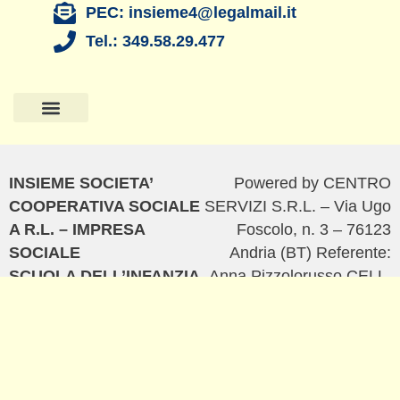
PEC: insieme4@legalmail.it
Tel.: 349.58.29.477
Pagina Principale
La Scuola di Titty
Il Nido di TItty
Amministrazione Trasparente
Privacy Policy
Cookie Policy
INSIEME SOCIETA’
Powered by CENTRO
COOPERATIVA SOCIALE
SERVIZI S.R.L. – Via Ugo
A R.L. – IMPRESA
Foscolo, n. 3 – 76123
SOCIALE
Andria (BT) Referente:
SCUOLA DELL’INFANZIA
Anna Pizzolorusso CELL.
PARITARIA LA SCUOLA
+39 333 1399422 – TEL.
DI TITTY – ASILO NIDO
+39 0883 56 68 68
IL NIDO DI TITTY 2023
C. F.
06203250722
/ P.