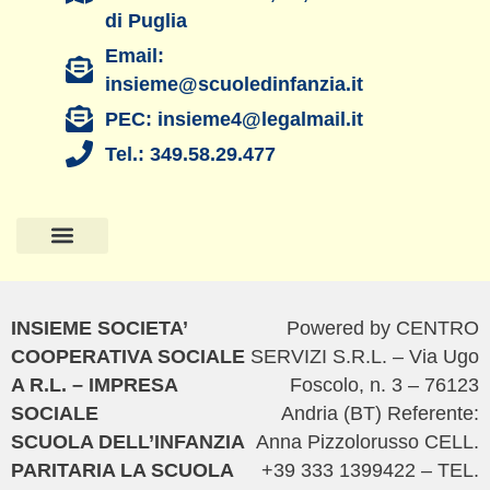
di Puglia
Email:
insieme@scuoledinfanzia.it
PEC: insieme4@legalmail.it
Tel.: 349.58.29.477
Pagina Principale
La Scuola di Titty
Il Nido di TItty
Amministrazione Trasparente
Privacy Policy
Cookie Policy
INSIEME SOCIETA’
Powered by CENTRO
COOPERATIVA SOCIALE
SERVIZI S.R.L. – Via Ugo
A R.L. – IMPRESA
Foscolo, n. 3 – 76123
SOCIALE
Andria (BT) Referente:
SCUOLA DELL’INFANZIA
Anna Pizzolorusso CELL.
PARITARIA LA SCUOLA
+39 333 1399422 – TEL.